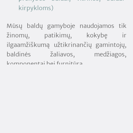
kirpykloms)
Mūsų baldų gamyboje naudojamos tik
žinomų, patikimų, kokybę ir
ilgaamžiškumą užtikrinančių gamintojų,
baldinės žaliavos, medžiagos,
komponentai bei furnitūra.
Mes visada stengiamės pasiūlyti savo
klientams originalius ir kokybiškus
baldus už patrauklią kainą.